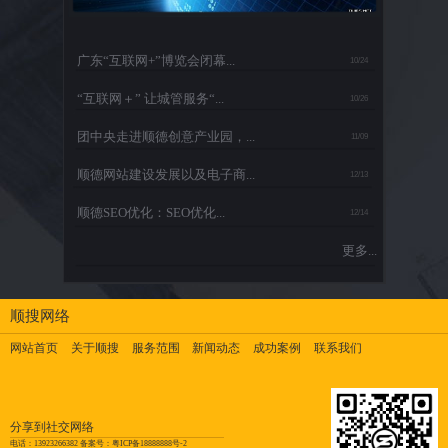
广东“互联网+”博览会闭幕...
10/24
“互联网＋” 让城管服务“...
10/26
团中央走进顺德创意产业园，...
11/09
顺德网站建设发展以及电子商...
12/13
顺德SEO优化：SEO优化...
12/14
更多...
顺搜网络
网站首页
关于顺搜
服务范围
新闻动态
成功案例
联系我们
分享到社交网络
电话：13923266382 备案号：粤ICP备18888888号-2